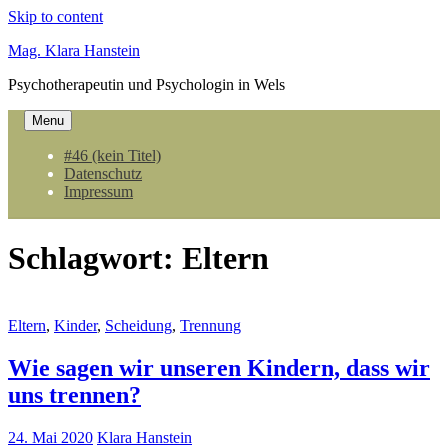
Skip to content
Mag. Klara Hanstein
Psychotherapeutin und Psychologin in Wels
Menu
#46 (kein Titel)
Datenschutz
Impressum
Schlagwort:
Eltern
Eltern
,
Kinder
,
Scheidung
,
Trennung
Wie sagen wir unseren Kindern, dass wir
uns trennen?
24. Mai 2020
Klara Hanstein