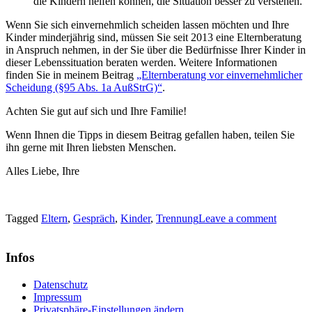
die Kindern helfen können, die Situation besser zu verstehen.
Wenn Sie sich einvernehmlich scheiden lassen möchten und Ihre
Kinder minderjährig sind, müssen Sie seit 2013 eine Elternberatung
in Anspruch nehmen, in der Sie über die Bedürfnisse Ihrer Kinder in
dieser Lebenssituation beraten werden. Weitere Informationen
finden Sie in meinem Beitrag
„Elternberatung vor einvernehmlicher
Scheidung (§95 Abs. 1a AußStrG)“
.
Achten Sie gut auf sich und Ihre Familie!
Wenn Ihnen die Tipps in diesem Beitrag gefallen haben, teilen Sie
ihn gerne mit Ihren liebsten Menschen.
Alles Liebe, Ihre
Tagged
Eltern
,
Gespräch
,
Kinder
,
Trennung
Leave a comment
Infos
Datenschutz
Impressum
Privatsphäre-Einstellungen ändern